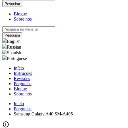
Blogue
Sobre nós
English
Russian
Spanish
Portuguese
Início
Instruções
Revisões
Perguntas
Blogue
Sobre nós
Início
Perguntas
Samsung Galaxy A40 SM-A405
info