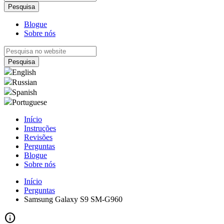
Blogue
Sobre nós
English
Russian
Spanish
Portuguese
Início
Instruções
Revisões
Perguntas
Blogue
Sobre nós
Início
Perguntas
Samsung Galaxy S9 SM-G960
info