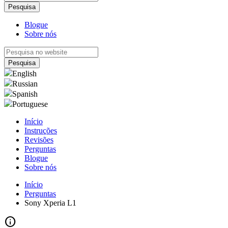
Blogue
Sobre nós
English
Russian
Spanish
Portuguese
Início
Instruções
Revisões
Perguntas
Blogue
Sobre nós
Início
Perguntas
Sony Xperia L1
info