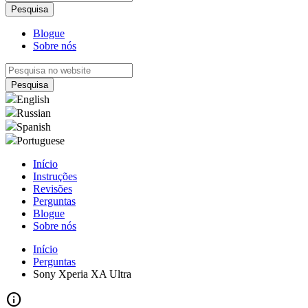
Blogue
Sobre nós
English
Russian
Spanish
Portuguese
Início
Instruções
Revisões
Perguntas
Blogue
Sobre nós
Início
Perguntas
Sony Xperia XA Ultra
info