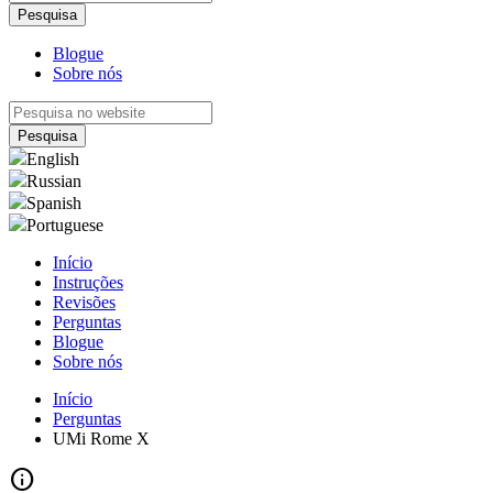
Blogue
Sobre nós
English
Russian
Spanish
Portuguese
Início
Instruções
Revisões
Perguntas
Blogue
Sobre nós
Início
Perguntas
UMi Rome X
info