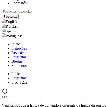
Sobre nós
English
Russian
Spanish
Portuguese
Início
Instruções
Revisões
Perguntas
Blogue
Sobre nós
Início
Perguntas
vivo V21e
info
Olá!
Verificamos que a língua do conteúdo é diferente da língua da sua loc