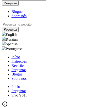
Blogue
Sobre nós
English
Russian
Spanish
Portuguese
Início
Instruções
Revisões
Perguntas
Blogue
Sobre nós
Início
Perguntas
vivo Y81i
info