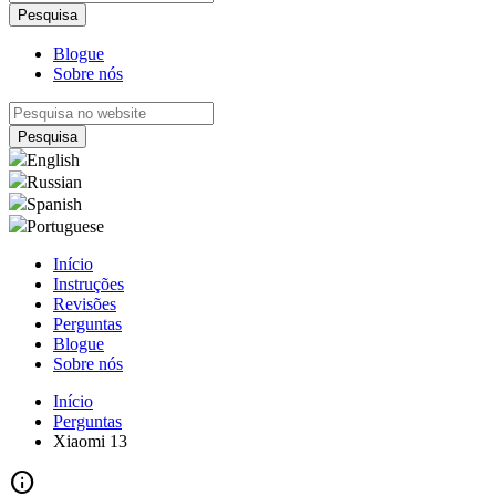
Blogue
Sobre nós
English
Russian
Spanish
Portuguese
Início
Instruções
Revisões
Perguntas
Blogue
Sobre nós
Início
Perguntas
Xiaomi 13
info