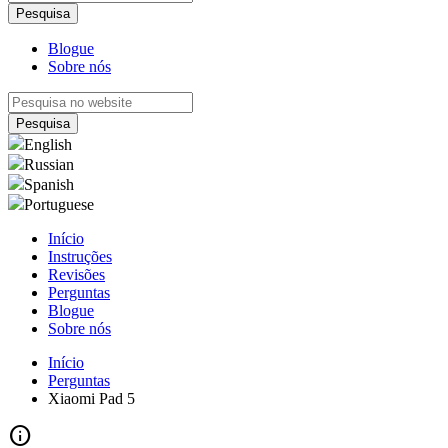
Blogue
Sobre nós
English
Russian
Spanish
Portuguese
Início
Instruções
Revisões
Perguntas
Blogue
Sobre nós
Início
Perguntas
Xiaomi Pad 5
info