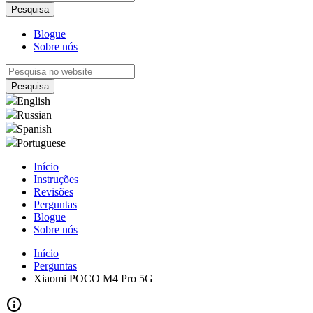
Blogue
Sobre nós
English
Russian
Spanish
Portuguese
Início
Instruções
Revisões
Perguntas
Blogue
Sobre nós
Início
Perguntas
Xiaomi POCO M4 Pro 5G
info