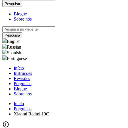
Blogue
Sobre nós
English
Russian
Spanish
Portuguese
Início
Instruções
Revisões
Perguntas
Blogue
Sobre nós
Início
Perguntas
Xiaomi Redmi 10C
info