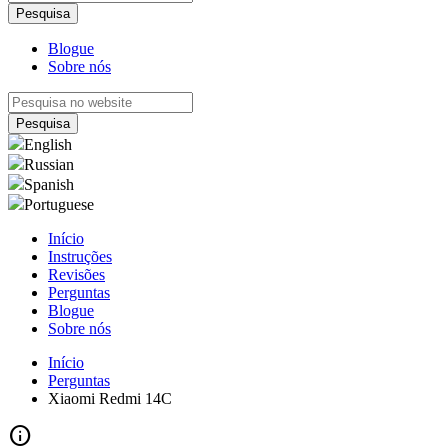
Blogue
Sobre nós
English
Russian
Spanish
Portuguese
Início
Instruções
Revisões
Perguntas
Blogue
Sobre nós
Início
Perguntas
Xiaomi Redmi 14C
info