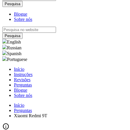
Blogue
Sobre nós
English
Russian
Spanish
Portuguese
Início
Instruções
Revisões
Perguntas
Blogue
Sobre nós
Início
Perguntas
Xiaomi Redmi 9T
info