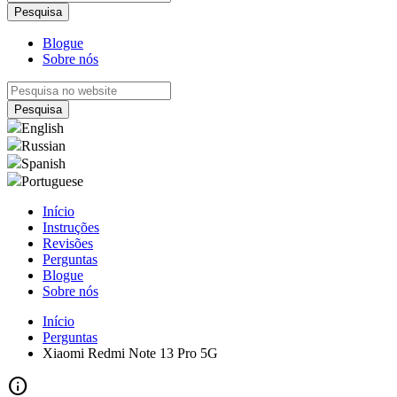
Blogue
Sobre nós
English
Russian
Spanish
Portuguese
Início
Instruções
Revisões
Perguntas
Blogue
Sobre nós
Início
Perguntas
Xiaomi Redmi Note 13 Pro 5G
info