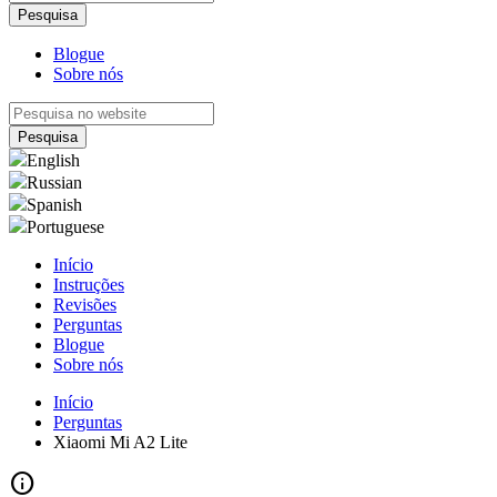
Blogue
Sobre nós
English
Russian
Spanish
Portuguese
Início
Instruções
Revisões
Perguntas
Blogue
Sobre nós
Início
Perguntas
Xiaomi Mi A2 Lite
info