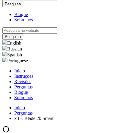
Blogue
Sobre nós
English
Russian
Spanish
Portuguese
Início
Instruções
Revisões
Perguntas
Blogue
Sobre nós
Início
Perguntas
ZTE Blade 20 Smart
info