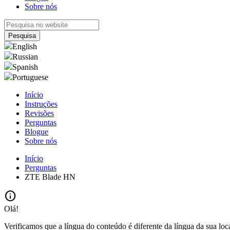
Sobre nós
English
Russian
Spanish
Portuguese
Início
Instruções
Revisões
Perguntas
Blogue
Sobre nós
Início
Perguntas
ZTE Blade HN
info
Olá!
Verificamos que a língua do conteúdo é diferente da língua da sua loc