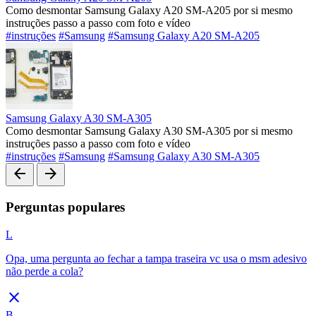
Como desmontar Samsung Galaxy A20 SM-A205 por si mesmo
instruções passo a passo com foto e vídeo
#instruções
#Samsung
#Samsung Galaxy A20 SM-A205
Samsung Galaxy A30 SM-A305
Como desmontar Samsung Galaxy A30 SM-A305 por si mesmo
instruções passo a passo com foto e vídeo
#instruções
#Samsung
#Samsung Galaxy A30 SM-A305
arrow_back
arrow_forward
Perguntas populares
L
Opa, uma pergunta ao fechar a tampa traseira vc usa o msm adesivo
não perde a cola?
close
B