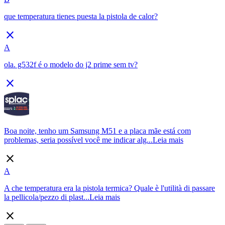
que temperatura tienes puesta la pistola de calor?
close
A
ola. g532f é o modelo do j2 prime sem tv?
close
Boa noite, tenho um Samsung M51 e a placa mãe está com
problemas, seria possível você me indicar alg...
Leia mais
close
A
A che temperatura era la pistola termica? Quale è l'utilità di passare
la pellicola/pezzo di plast...
Leia mais
close