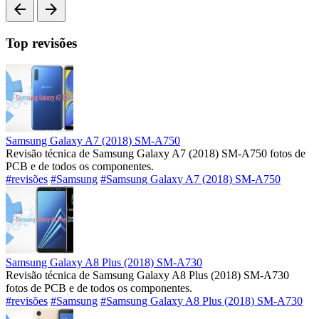
arrow_back
arrow_forward
Top revisões
Samsung Galaxy A7 (2018) SM-A750
Revisão técnica de Samsung Galaxy A7 (2018) SM-A750 fotos de
PCB e de todos os componentes.
#revisões
#Samsung
#Samsung Galaxy A7 (2018) SM-A750
Samsung Galaxy A8 Plus (2018) SM-A730
Revisão técnica de Samsung Galaxy A8 Plus (2018) SM-A730
fotos de PCB e de todos os componentes.
#revisões
#Samsung
#Samsung Galaxy A8 Plus (2018) SM-A730