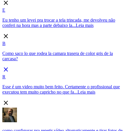
close
E
Eu tenho um levei pra trocar a tela trincada, me devolveu não
conferi na hora mas a parte debaixo la...
Leia mais
close
B
Como saco lo que rodea la camara trasera de color gris de la
carcasa?
close
R
Esse é um video muito bem feito. Certamente o profissional que
executou tem muito capricho no que fa...
Leia mais
close
como configurar pra repetir vídeo altomaticamente e tirar fotos de