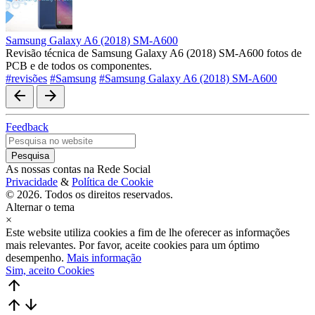
Samsung Galaxy A6 (2018) SM-A600
Revisão técnica de Samsung Galaxy A6 (2018) SM-A600 fotos de
PCB e de todos os componentes.
#revisões
#Samsung
#Samsung Galaxy A6 (2018) SM-A600
arrow_back
arrow_forward
Feedback
As nossas contas na Rede Social
Privacidade
&
Política de Cookie
© 2026. Todos os direitos reservados.
Alternar o tema
×
Este website utiliza cookies a fim de lhe oferecer as informações
mais relevantes. Por favor, aceite cookies para um óptimo
desempenho.
Mais informação
Sim, aceito Cookies
arrow_upward
arrow_upward
arrow_downward