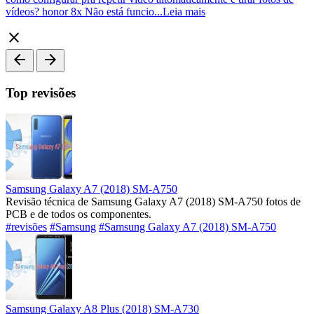
vídeos? honor 8x Não está funcio...
Leia mais
close
arrow_back
arrow_forward
Top revisões
Samsung Galaxy A7 (2018) SM-A750
Revisão técnica de Samsung Galaxy A7 (2018) SM-A750 fotos de
PCB e de todos os componentes.
#revisões
#Samsung
#Samsung Galaxy A7 (2018) SM-A750
Samsung Galaxy A8 Plus (2018) SM-A730