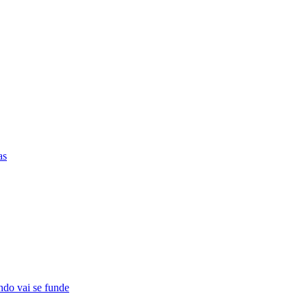
as
ndo vai se funde