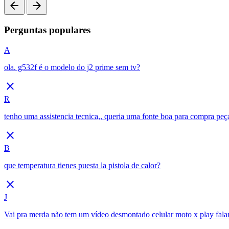
arrow_back
arrow_forward
Perguntas populares
A
ola. g532f é o modelo do j2 prime sem tv?
close
R
tenho uma assistencia tecnica,, queria uma fonte boa para compra peç
close
B
que temperatura tienes puesta la pistola de calor?
close
J
Vai pra merda não tem um vídeo desmontado celular moto x play fala