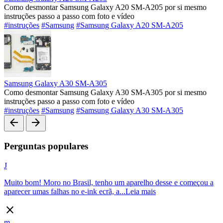
Como desmontar Samsung Galaxy A20 SM-A205 por si mesmo
instruções passo a passo com foto e vídeo
#instruções
#Samsung
#Samsung Galaxy A20 SM-A205
Samsung Galaxy A30 SM-A305
Como desmontar Samsung Galaxy A30 SM-A305 por si mesmo
instruções passo a passo com foto e vídeo
#instruções
#Samsung
#Samsung Galaxy A30 SM-A305
arrow_back
arrow_forward
Perguntas populares
J
Muito bom! Moro no Brasil, tenho um aparelho desse e começou a
aparecer umas falhas no e-ink ecrã, a...
Leia mais
close
m