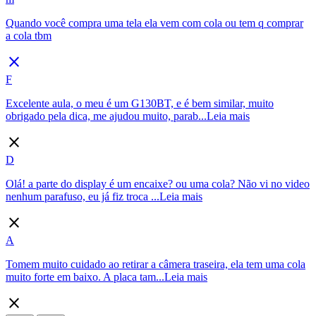
Quando você compra uma tela ela vem com cola ou tem q comprar
a cola tbm
close
F
Excelente aula, o meu é um G130BT, e é bem similar, muito
obrigado pela dica, me ajudou muito, parab...
Leia mais
close
D
Olá! a parte do display é um encaixe? ou uma cola? Não vi no video
nenhum parafuso, eu já fiz troca ...
Leia mais
close
A
Tomem muito cuidado ao retirar a câmera traseira, ela tem uma cola
muito forte em baixo. A placa tam...
Leia mais
close