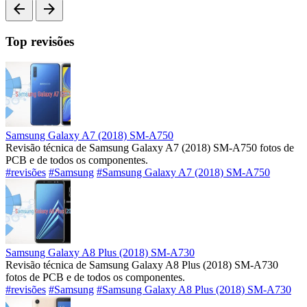
arrow_back
arrow_forward
Top revisões
Samsung Galaxy A7 (2018) SM-A750
Revisão técnica de Samsung Galaxy A7 (2018) SM-A750 fotos de
PCB e de todos os componentes.
#revisões
#Samsung
#Samsung Galaxy A7 (2018) SM-A750
Samsung Galaxy A8 Plus (2018) SM-A730
Revisão técnica de Samsung Galaxy A8 Plus (2018) SM-A730
fotos de PCB e de todos os componentes.
#revisões
#Samsung
#Samsung Galaxy A8 Plus (2018) SM-A730