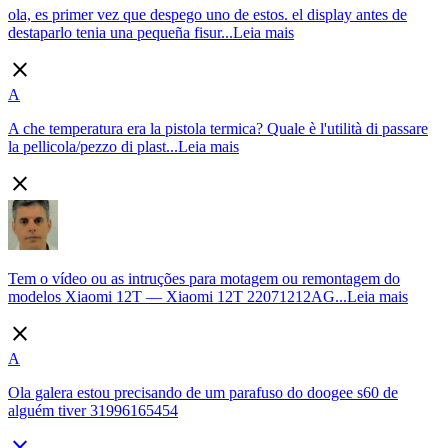
ola, es primer vez que despego uno de estos. el display antes de
destaparlo tenia una pequeña fisur...
Leia mais
close
A
A che temperatura era la pistola termica? Quale è l'utilità di passare
la pellicola/pezzo di plast...
Leia mais
close
Tem o vídeo ou as intruções para motagem ou remontagem do
modelos Xiaomi 12T — Xiaomi 12T 22071212AG...
Leia mais
close
A
Ola galera estou precisando de um parafuso do doogee s60 de
alguém tiver 31996165454
close