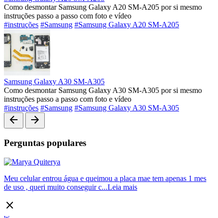
Como desmontar Samsung Galaxy A20 SM-A205 por si mesmo
instruções passo a passo com foto e vídeo
#instruções
#Samsung
#Samsung Galaxy A20 SM-A205
Samsung Galaxy A30 SM-A305
Como desmontar Samsung Galaxy A30 SM-A305 por si mesmo
instruções passo a passo com foto e vídeo
#instruções
#Samsung
#Samsung Galaxy A30 SM-A305
arrow_back
arrow_forward
Perguntas populares
Meu celular entrou água e queimou a placa mae tem apenas 1 mes
de uso , queri muito conseguir c...
Leia mais
close
w