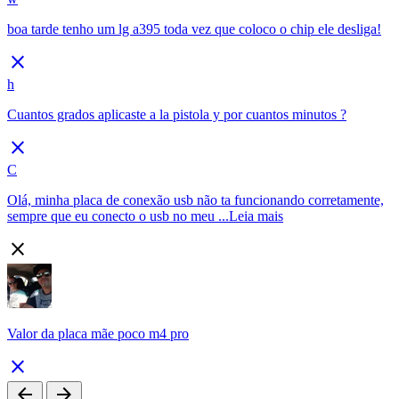
boa tarde tenho um lg a395 toda vez que coloco o chip ele desliga!
close
h
Cuantos grados aplicaste a la pistola y por cuantos minutos ?
close
C
Olá, minha placa de conexão usb não ta funcionando corretamente,
sempre que eu conecto o usb no meu ...
Leia mais
close
Valor da placa mãe poco m4 pro
close
arrow_back
arrow_forward