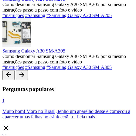
Como desmontar Samsung Galaxy A20 SM-A205 por si mesmo
instruções passo a passo com foto e vídeo
#instruções
#Samsung
#Samsung Galaxy A20 SM-A205
Samsung Galaxy A30 SM-A305
Como desmontar Samsung Galaxy A30 SM-A305 por si mesmo
instruções passo a passo com foto e vídeo
#instruções
#Samsung
#Samsung Galaxy A30 SM-A305
arrow_back
arrow_forward
Perguntas populares
J
Muito bom! Moro no Brasil, tenho um aparelho desse e começou a
aparecer umas falhas no e-ink ecrã, a...
Leia mais
close
T