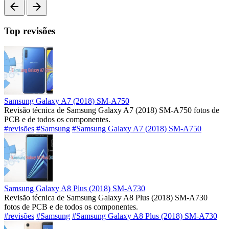
arrow_back
arrow_forward
Top revisões
Samsung Galaxy A7 (2018) SM-A750
Revisão técnica de Samsung Galaxy A7 (2018) SM-A750 fotos de
PCB e de todos os componentes.
#revisões
#Samsung
#Samsung Galaxy A7 (2018) SM-A750
Samsung Galaxy A8 Plus (2018) SM-A730
Revisão técnica de Samsung Galaxy A8 Plus (2018) SM-A730
fotos de PCB e de todos os componentes.
#revisões
#Samsung
#Samsung Galaxy A8 Plus (2018) SM-A730