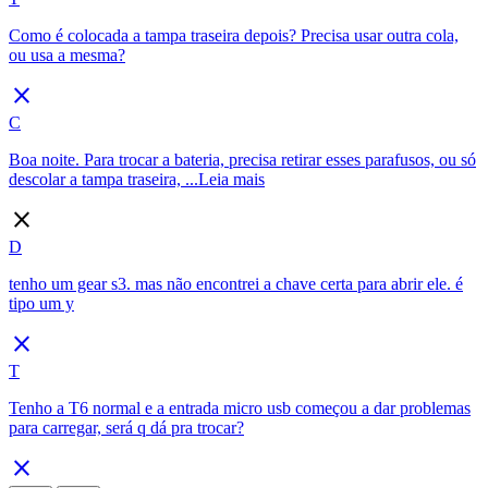
Como é colocada a tampa traseira depois? Precisa usar outra cola,
ou usa a mesma?
close
C
Boa noite. Para trocar a bateria, precisa retirar esses parafusos, ou só
descolar a tampa traseira, ...
Leia mais
close
D
tenho um gear s3. mas não encontrei a chave certa para abrir ele. é
tipo um y
close
T
Tenho a T6 normal e a entrada micro usb começou a dar problemas
para carregar, será q dá pra trocar?
close