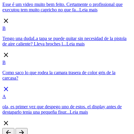
Esse é um video muito bem feito. Certamente o profissional que
executou tem muito capricho no que fa...
Leia mais
close
B
Tengo una dudaLa tapa se puede quitar sin necesidad de la pistola
de aire caliente? Lleva broches l...
Leia mais
close
B
Como saco lo que rodea la camara trasera de color gris de la
carcasa?
close
A
ola, es primer vez que despego uno de estos. el display antes de
destaparlo tenia una pequeña fisur...
Leia mais
close
arrow_back
arrow_forward