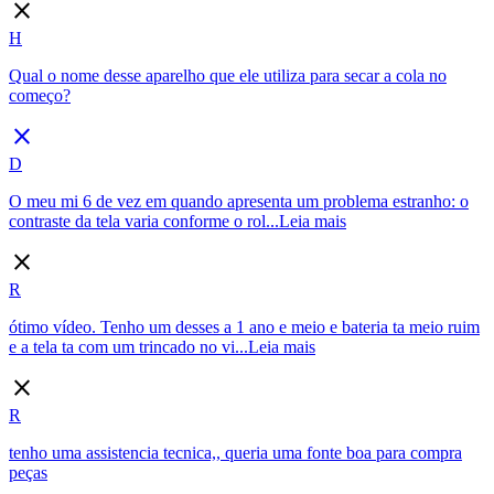
close
H
Qual o nome desse aparelho que ele utiliza para secar a cola no
começo?
close
D
O meu mi 6 de vez em quando apresenta um problema estranho: o
contraste da tela varia conforme o rol...
Leia mais
close
R
ótimo vídeo. Tenho um desses a 1 ano e meio e bateria ta meio ruim
e a tela ta com um trincado no vi...
Leia mais
close
R
tenho uma assistencia tecnica,, queria uma fonte boa para compra
peças