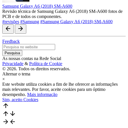
Samsung Galaxy A6 (2018) SM-A600
Revisão técnica de Samsung Galaxy A6 (2018) SM-A600 fotos de
PCB e de todos os componentes.
#revisões
#Samsung
#Samsung Galaxy A6 (2018) SM-A600
arrow_back
arrow_forward
Feedback
As nossas contas na Rede Social
Privacidade
&
Política de Cookie
© 2026. Todos os direitos reservados.
Alternar o tema
×
Este website utiliza cookies a fim de lhe oferecer as informações
mais relevantes. Por favor, aceite cookies para um óptimo
desempenho.
Mais informação
Sim, aceito Cookies
arrow_upward
arrow_upward
arrow_downward
arrow_forward
arrow_back