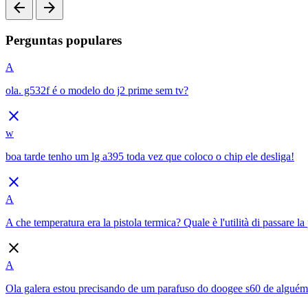
arrow_back
arrow_forward
Perguntas populares
A
ola. g532f é o modelo do j2 prime sem tv?
close
w
boa tarde tenho um lg a395 toda vez que coloco o chip ele desliga!
close
A
A che temperatura era la pistola termica? Quale è l'utilità di passare la 
close
A
Ola galera estou precisando de um parafuso do doogee s60 de algué