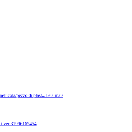
pellicola/pezzo di plast...
Leia mais
m tiver 31996165454