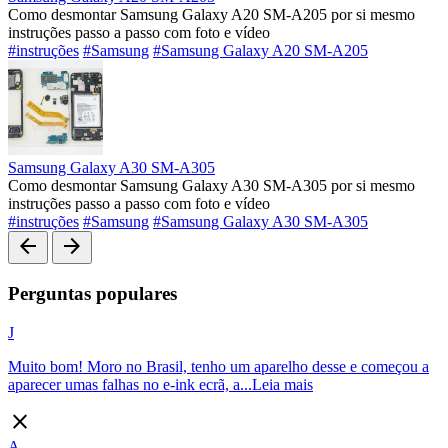
Como desmontar Samsung Galaxy A20 SM-A205 por si mesmo
instruções passo a passo com foto e vídeo
#instruções
#Samsung
#Samsung Galaxy A20 SM-A205
Samsung Galaxy A30 SM-A305
Como desmontar Samsung Galaxy A30 SM-A305 por si mesmo
instruções passo a passo com foto e vídeo
#instruções
#Samsung
#Samsung Galaxy A30 SM-A305
arrow_back
arrow_forward
Perguntas populares
J
Muito bom! Moro no Brasil, tenho um aparelho desse e começou a
aparecer umas falhas no e-ink ecrã, a...
Leia mais
close
A