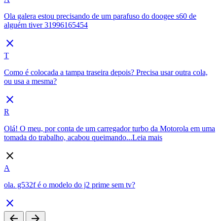
Ola galera estou precisando de um parafuso do doogee s60 de
alguém tiver 31996165454
close
T
Como é colocada a tampa traseira depois? Precisa usar outra cola,
ou usa a mesma?
close
R
Olá! O meu, por conta de um carregador turbo da Motorola em uma
tomada do trabalho, acabou queimando...
Leia mais
close
A
ola. g532f é o modelo do j2 prime sem tv?
close
arrow_back
arrow_forward