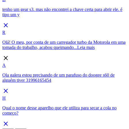
tenho um gear s3. mas não encontrei a chave certa para abrir ele. é
tipo um y
close
R
Olá! O meu, por conta de um carregador turbo da Motorola em uma
tomada do trabalho, acabou queimando...
Leia mais
close
A
Ola galera estou precisando de um parafuso do doogee s60 de
alguém tiver 31996165454
close
H
Qual o nome desse aparelho que ele utiliza para secar a cola no
começo?
close