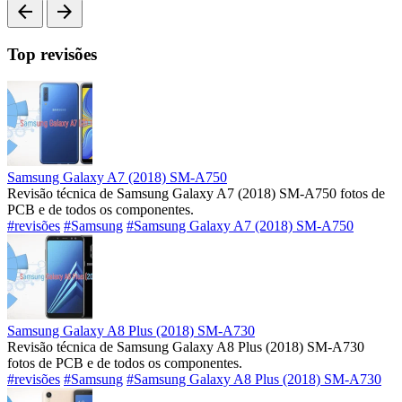
arrow_back
arrow_forward
Top revisões
Samsung Galaxy A7 (2018) SM-A750
Revisão técnica de Samsung Galaxy A7 (2018) SM-A750 fotos de
PCB e de todos os componentes.
#revisões
#Samsung
#Samsung Galaxy A7 (2018) SM-A750
Samsung Galaxy A8 Plus (2018) SM-A730
Revisão técnica de Samsung Galaxy A8 Plus (2018) SM-A730
fotos de PCB e de todos os componentes.
#revisões
#Samsung
#Samsung Galaxy A8 Plus (2018) SM-A730