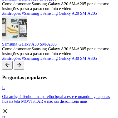
Como desmontar Samsung Galaxy A20 SM-A205 por si mesmo
instruções passo a passo com foto e vídeo
#instruções
#Samsung
#Samsung Galaxy A20 SM-A205
Samsung Galaxy A30 SM-A305
Como desmontar Samsung Galaxy A30 SM-A305 por si mesmo
instruções passo a passo com foto e vídeo
#instruções
#Samsung
#Samsung Galaxy A30 SM-A305
arrow_back
arrow_forward
Perguntas populares
L
Olá amigo! Tenho um aparelho igual a esse e quando liga apenas
fica na tela MOVISTAR e não sai disso...
Leia mais
close
D