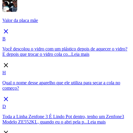
Valor da placa mãe
close
B
Você descolou o vidro com um plástico depois de aquecer o vidro?
E depois que trocar o vidro cola co...
Leia mais
close
H
Qual o nome desse aparelho que ele utiliza para secar a cola no
começo?
close
D
Toda a Linha Zenfone 3 É Lindo Pot dentro, tenho um Zenfone3
Modelo ZE552KL, quando eu o abri pela p...
Leia mais
close