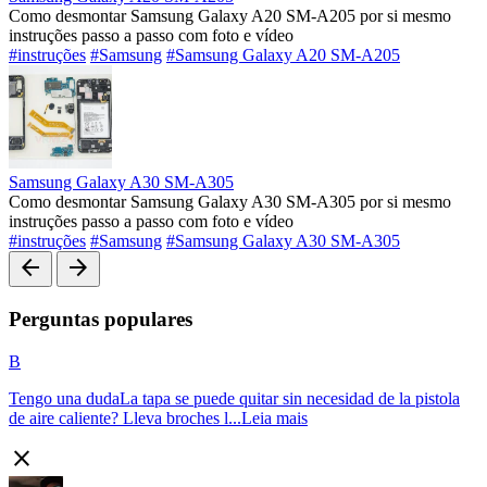
Como desmontar Samsung Galaxy A20 SM-A205 por si mesmo
instruções passo a passo com foto e vídeo
#instruções
#Samsung
#Samsung Galaxy A20 SM-A205
Samsung Galaxy A30 SM-A305
Como desmontar Samsung Galaxy A30 SM-A305 por si mesmo
instruções passo a passo com foto e vídeo
#instruções
#Samsung
#Samsung Galaxy A30 SM-A305
arrow_back
arrow_forward
Perguntas populares
B
Tengo una dudaLa tapa se puede quitar sin necesidad de la pistola
de aire caliente? Lleva broches l...
Leia mais
close