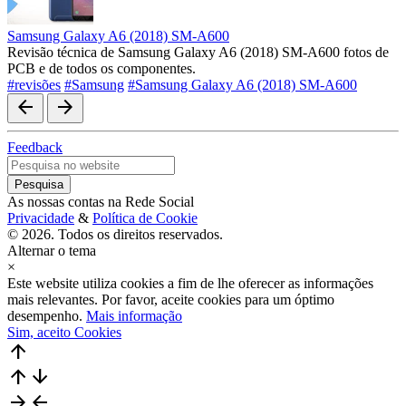
Samsung Galaxy A6 (2018) SM-A600
Revisão técnica de Samsung Galaxy A6 (2018) SM-A600 fotos de
PCB e de todos os componentes.
#revisões
#Samsung
#Samsung Galaxy A6 (2018) SM-A600
arrow_back
arrow_forward
Feedback
As nossas contas na Rede Social
Privacidade
&
Política de Cookie
© 2026. Todos os direitos reservados.
Alternar o tema
×
Este website utiliza cookies a fim de lhe oferecer as informações
mais relevantes. Por favor, aceite cookies para um óptimo
desempenho.
Mais informação
Sim, aceito Cookies
arrow_upward
arrow_upward
arrow_downward
arrow_forward
arrow_back