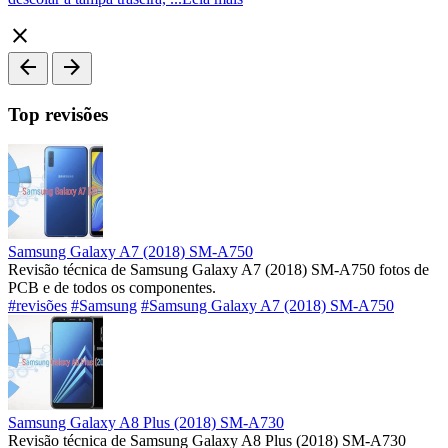
close
arrow_back
arrow_forward
Top revisões
Samsung Galaxy A7 (2018) SM-A750
Revisão técnica de Samsung Galaxy A7 (2018) SM-A750 fotos de
PCB e de todos os componentes.
#revisões
#Samsung
#Samsung Galaxy A7 (2018) SM-A750
Samsung Galaxy A8 Plus (2018) SM-A730
Revisão técnica de Samsung Galaxy A8 Plus (2018) SM-A730