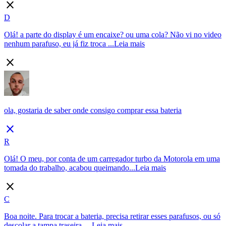
close
D
Olá! a parte do display é um encaixe? ou uma cola? Não vi no video
nenhum parafuso, eu já fiz troca ...
Leia mais
close
ola, gostaria de saber onde consigo comprar essa bateria
close
R
Olá! O meu, por conta de um carregador turbo da Motorola em uma
tomada do trabalho, acabou queimando...
Leia mais
close
C
Boa noite. Para trocar a bateria, precisa retirar esses parafusos, ou só
descolar a tampa traseira, ...
Leia mais