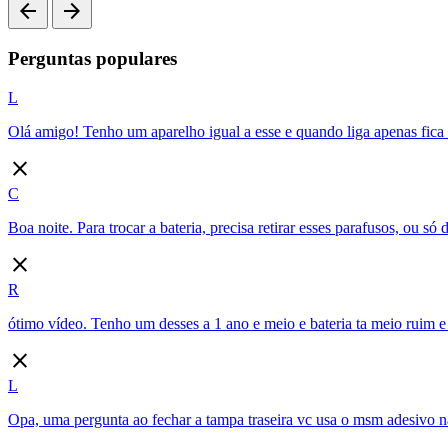
arrow_back
arrow_forward
Perguntas populares
L
Olá amigo! Tenho um aparelho igual a esse e quando liga apenas fica
close
C
Boa noite. Para trocar a bateria, precisa retirar esses parafusos, ou só d
close
R
ótimo vídeo. Tenho um desses a 1 ano e meio e bateria ta meio ruim e 
close
L
Opa, uma pergunta ao fechar a tampa traseira vc usa o msm adesivo n