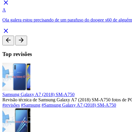
close
A
Ola galera estou precisando de um parafuso do doogee s60 de algué
close
arrow_back
arrow_forward
Top revisões
Samsung Galaxy A7 (2018) SM-A750
Revisão técnica de Samsung Galaxy A7 (2018) SM-A750 fotos de PC
#revisões
#Samsung
#Samsung Galaxy A7 (2018) SM-A750