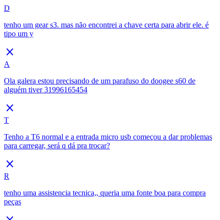
D
tenho um gear s3. mas não encontrei a chave certa para abrir ele. é
tipo um y
close
A
Ola galera estou precisando de um parafuso do doogee s60 de
alguém tiver 31996165454
close
T
Tenho a T6 normal e a entrada micro usb começou a dar problemas
para carregar, será q dá pra trocar?
close
R
tenho uma assistencia tecnica,, queria uma fonte boa para compra
peças
close