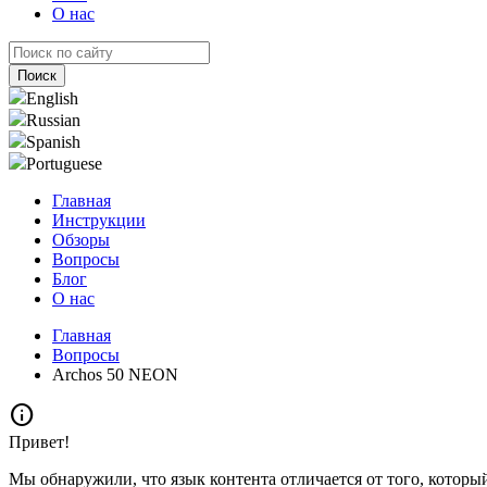
О нас
English
Russian
Spanish
Portuguese
Главная
Инструкции
Обзоры
Вопросы
Блог
О нас
Главная
Вопросы
Archos 50 NEON
info
Привет!
Мы обнаружили, что язык контента отличается от того, которы