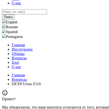
О нас
English
Russian
Spanish
Portuguese
Главная
Инструкции
Обзоры
Вопросы
Блог
О нас
Главная
Вопросы
DEXP Ursus Z110
info
Привет!
Мы обнаружили, что язык контента отличается от того, которы