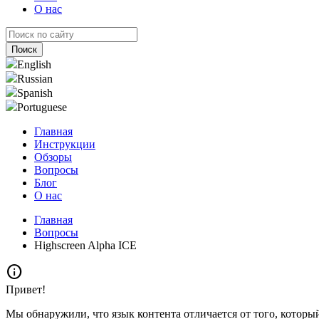
О нас
English
Russian
Spanish
Portuguese
Главная
Инструкции
Обзоры
Вопросы
Блог
О нас
Главная
Вопросы
Highscreen Alpha ICE
info
Привет!
Мы обнаружили, что язык контента отличается от того, которы