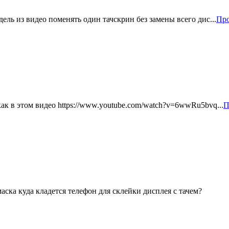
ель из видео поменять один тачскрин без замены всего дис...
Про
ак в этом видео https://www.youtube.com/watch?v=6wwRu5bvq...
П
аска куда кладется телефон для склейки дисплея с тачем?