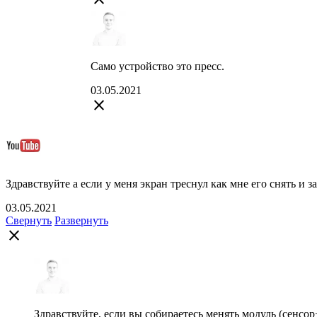
Само устройство это пресс.
03.05.2021
close
Здравствуйте а если у меня экран треснул как мне его снять и з
03.05.2021
Свернуть
Развернуть
close
Здравствуйте, если вы собираетесь менять модуль (сенсор+