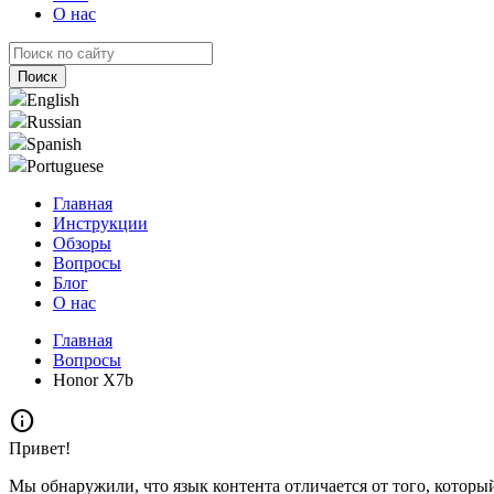
О нас
English
Russian
Spanish
Portuguese
Главная
Инструкции
Обзоры
Вопросы
Блог
О нас
Главная
Вопросы
Honor X7b
info
Привет!
Мы обнаружили, что язык контента отличается от того, которы