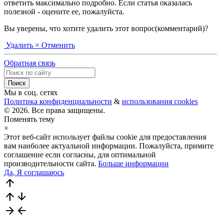
ответить максимально подробно. Если статья оказалась
полезной - оцените ее, пожалуйста.
Вы уверены, что хотите удалить этот вопрос(комментарий)?
Удалить
× Отменить
Обратная связь
Мы в соц. сетях
Политика конфиденциальности
&
использования cookies
© 2026. Все права защищены.
Поменять тему
×
Этот веб-сайт использует файлы cookie для предоставления
вам наиболее актуальной информации. Пожалуйста, примите
соглашение если согласны, для оптимальной
производительности сайта.
Больше информации
Да, Я соглашаюсь
arrow_upward
arrow_upward
arrow_downward
arrow_forward
arrow_back