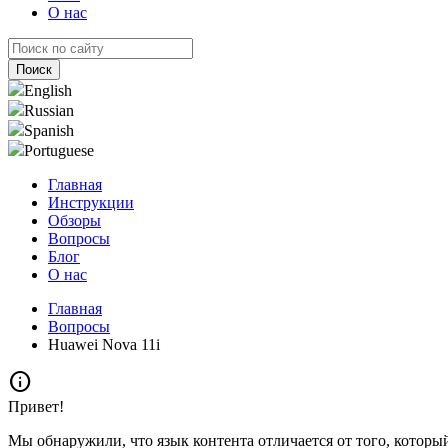
О нас
English
Russian
Spanish
Portuguese
Главная
Инструкции
Обзоры
Вопросы
Блог
О нас
Главная
Вопросы
Huawei Nova 11i
info
Привет!
Мы обнаружили, что язык контента отличается от того, которы