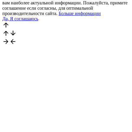
вам наиболее актуальной информации. Пожалуйста, примите
соглашение если согласны, для оптимальной
производительности сайта.
Больше информации
Да, Я соглашаюсь
arrow_upward
arrow_upward
arrow_downward
arrow_forward
arrow_back