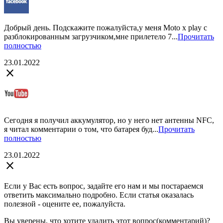
Добрый день. Подскажите пожалуйста,у меня Moto x play с
разблокированным загрузчиком,мне прилетело 7...
Прочитать
полностью
23.01.2022
close
Сегодня я получил аккумулятор, но у него нет антенны NFC,
я читал комментарии о том, что батарея буд...
Прочитать
полностью
23.01.2022
close
Если у Вас есть вопрос, задайте его нам и мы постараемся
ответить максимально подробно. Если статья оказалась
полезной - оцените ее, пожалуйста.
Вы уверены, что хотите удалить этот вопрос(комментарий)?