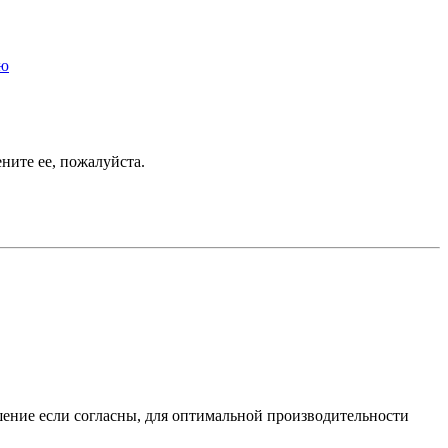
ью
ените ее, пожалуйста.
шение если согласны, для оптимальной производительности