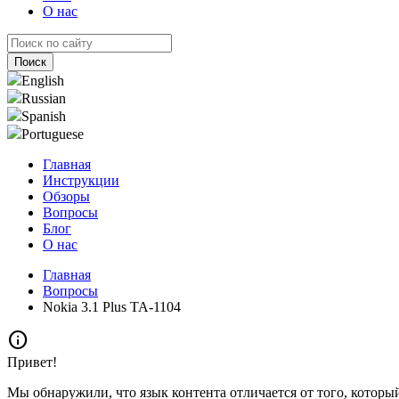
О нас
English
Russian
Spanish
Portuguese
Главная
Инструкции
Обзоры
Вопросы
Блог
О нас
Главная
Вопросы
Nokia 3.1 Plus TA-1104
info
Привет!
Мы обнаружили, что язык контента отличается от того, которы