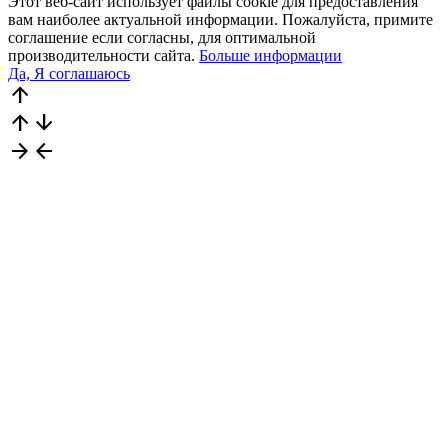
Этот веб-сайт использует файлы cookie для предоставления
вам наиболее актуальной информации. Пожалуйста, примите
соглашение если согласны, для оптимальной
производительности сайта.
Больше информации
Да, Я соглашаюсь
arrow_upward
arrow_upward
arrow_downward
arrow_forward
arrow_back