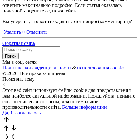
ответить максимально подробно. Если статья оказалась
полезной - оцените ее, пожалуйста.
Вы уверены, что хотите удалить этот вопрос(комментарий)?
Удалить
× Отменить
Обратная связь
Мы в соц. сетях
Политика конфиденциальности
&
использования cookies
© 2026. Все права защищены.
Поменять тему
×
Этот веб-сайт использует файлы cookie для предоставления
вам наиболее актуальной информации. Пожалуйста, примите
соглашение если согласны, для оптимальной
производительности сайта.
Больше информации
Да, Я соглашаюсь
arrow_upward
arrow_upward
arrow_downward
arrow_forward
arrow_back