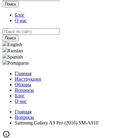
Блог
О нас
English
Russian
Spanish
Portuguese
Главная
Инструкции
Обзоры
Вопросы
Блог
О нас
Главная
Вопросы
Samsung Galaxy A9 Pro (2016) SM-A910
info