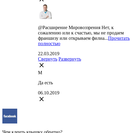
@Расширение Мировоззрения Нет, к
сожалению или к счастью, мы не продаем
франшизу или открываем филиа...
Прочитать
полностью
22.03.2019
Свернуть
Развернуть
close
M
Да есть
06.10.2019
close
Чем клеить крышку обратно?