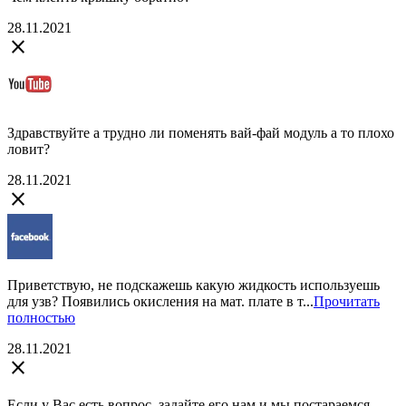
28.11.2021
close
Здравствуйте а трудно ли поменять вай-фай модуль а то плохо
ловит?
28.11.2021
close
Приветствую, не подскажешь какую жидкость используешь
для узв? Появились окисления на мат. плате в т...
Прочитать
полностью
28.11.2021
close
Если у Вас есть вопрос, задайте его нам и мы постараемся