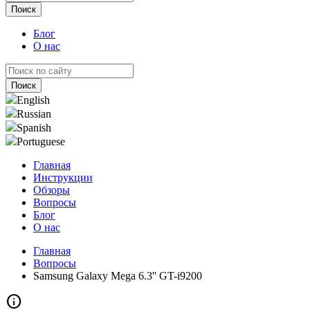
Блог
О нас
English
Russian
Spanish
Portuguese
Главная
Инструкции
Обзоры
Вопросы
Блог
О нас
Главная
Вопросы
Samsung Galaxy Mega 6.3'' GT-i9200
info