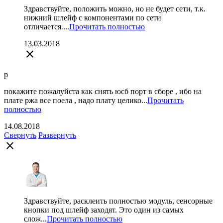
Здравствуйте, положить можно, но не будет сети, т.к.
нижний шлейф с компонентами по сети
отличается....
Прочитать полностью
13.03.2018
close
p
покажите пожалуйста как снять юсб порт в сборе , ибо на
плате ржа все поела , надо плату целико...
Прочитать
полностью
14.08.2018
Свернуть
Развернуть
close
Здравствуйте, расклеить полностью модуль, сенсорные
кнопки под шлейф заходят. Это один из самых
слож...
Прочитать полностью