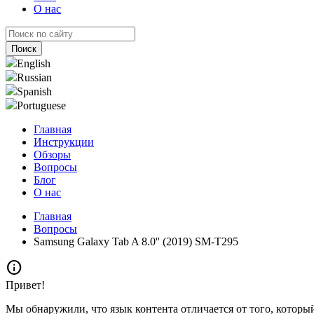
О нас
English
Russian
Spanish
Portuguese
Главная
Инструкции
Обзоры
Вопросы
Блог
О нас
Главная
Вопросы
Samsung Galaxy Tab A 8.0'' (2019) SM-T295
info
Привет!
Мы обнаружили, что язык контента отличается от того, которы