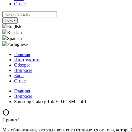
О нас
English
Russian
Spanish
Portuguese
Главная
Инструкции
Обзоры
Вопросы
Блог
О нас
Главная
Вопросы
Samsung Galaxy Tab E 9.6'' SM-T561
info
Привет!
Мы обнаружили, что язык контента отличается от того, которы