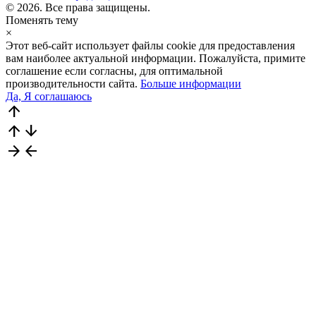
© 2026. Все права защищены.
Поменять тему
×
Этот веб-сайт использует файлы cookie для предоставления
вам наиболее актуальной информации. Пожалуйста, примите
соглашение если согласны, для оптимальной
производительности сайта.
Больше информации
Да, Я соглашаюсь
arrow_upward
arrow_upward
arrow_downward
arrow_forward
arrow_back