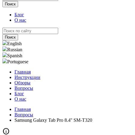
Блог
О нас
English
Russian
Spanish
Portuguese
Главная
Инструкции
Обзоры
Вопросы
Блог
О нас
Главная
Вопросы
Samsung Galaxy Tab Pro 8.4'' SM-T320
info