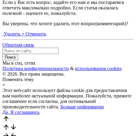
Если у Вас есть вопрос, задайте его нам и мы постараемся
ответить максимально подробно. Если статья оказалась
полезной - оцените ее, пожалуйста.
Вы уверены, что хотите удалить этот вопрос(комментарий)?
Удалить
× Отменить
Обратная связь
Мы в соц. сетях
Политика конфиденциальности
&
использования cookies
© 2026. Все права защищены.
Поменять тему
×
Этот веб-сайт использует файлы cookie для предоставления
вам наиболее актуальной информации. Пожалуйста, примите
соглашение если согласны, для оптимальной
производительности сайта.
Больше информации
Да, Я соглашаюсь
arrow_upward
arrow_upward
arrow_downward
arrow_forward
arrow_back